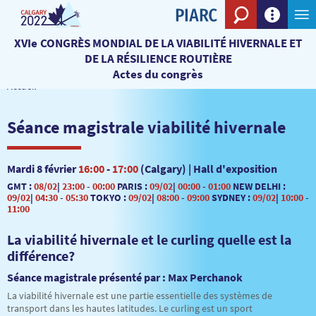
Voir le mo
XVIe CONGRÈS MONDIAL DE LA VIABILITÉ HIVERNALE ET
DE LA RÉSILIENCE ROUTIÈRE
Actes du congrès
Accueil
Séance magistrale viabilité hivernale
Mardi 8 février
16:00
-
17:00
(Calgary) | Hall d'exposition
GMT :
08/02
|
23:00
-
00:00
PARIS :
09/02
|
00:00
-
01:00
NEW DELHI :
09/02
|
04:30
-
05:30
TOKYO :
09/02
|
08:00
-
09:00
SYDNEY :
09/02
|
10:00
-
11:00
La viabilité hivernale et le curling quelle est la
différence?
Séance magistrale présenté par : Max Perchanok
La viabilité hivernale est une partie essentielle des systèmes de
transport dans les hautes latitudes. Le curling est un sport